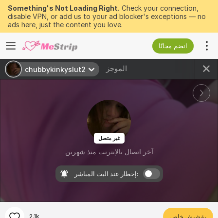
Something's Not Loading Right.
Check your connection,
disable VPN, or add us to your ad blocker's exceptions — no
ads here, just the content you love.
انضم مجانًا
الموجز
chubbykinkyslut2
غير متصل
آخر اتصال بالإنترنت منذ شهرين
إخطار عند البث المباشر:
بقشيش خاص
2.1k