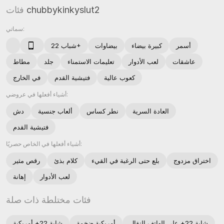
chubbykinkyslut2
فئات
سماتي:
أسمر
كبيرة بيضاء
بيضاوات
شباب 22+
عاشقات
لعب الأدوار
تعليمات الاستمناء
جلد
مطاط
كعوب عالية
فتيشية القدم
في الخارج
أشياء أفعلها في عروضي:
العادة السرية
نطر كساس
ألعاب جنسية
دش
فتيشية القدم
أشياء أفعلها في الخاص حصريًا:
اختراق مزدوج
بلع حتى الرغبة في القيء
كلام بذئ
رقص مثير
لعب الأدوار
إهانة
فئات مختلطة ذات صلة
شابة 22+ على الهاتف النقال
أمريكية ضخمة
شابة 22+ أمريكية