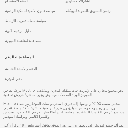
اشتراك الاستوديو
أحكام الاستخدام
برنامج التسويق بالعمولة للويبكام
سياسة قانون الألفية للملكية الرقمية
سياسة ملفات تعريف الارتباط
دليل الرقابة الأبوية
مساعدة لمناهضة العبودية
المساعدة
&
الدعم
الدعم والأسئلة الشائعة
دعم الفوترة
مرحبًا بك في Mestrip! نحن مجتمع مجاني على الإنترنت حيث يمكنك المجيء ومشاهدة
الموديلز الهواة المذهلات لدينا وهن يؤدين مباشرةً عروض تفاعلية.
Mestrip مجاني بنسبة 100% والوصول إليه فوري. استعرض مئات الموديلز من نساء
ورجال وأزواج ومتحولات جنسيًا يؤدون عروضًا جنسية مباشرة 24/7. بالإضافة إلى
مشاهدة عروض الكاميرا المباشرة المجانية، لديك أيضًا خيار العروض الخاصة و التجسس
وكاميرا لكاميرا ومراسلة الموديلز.
لقد أكد جميع الموديلز الذين يظهرون على هذا الموقع تعاقديًا أنهم يبلغون 18 عامًا أو أكثر.