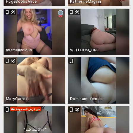
HugeBoobsAlice
KatherineMaginn
miamellycious
WELLCUM_FIRE
MaryGarrett
Dominant-female
في عرض المجموعة
”
نيك طيز🍑🥒
“