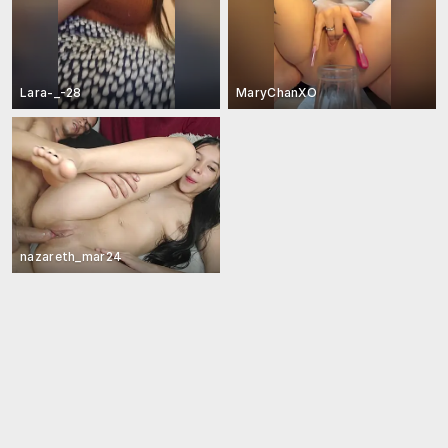
Lara-_-28
MaryChanXO
nazareth_mar24