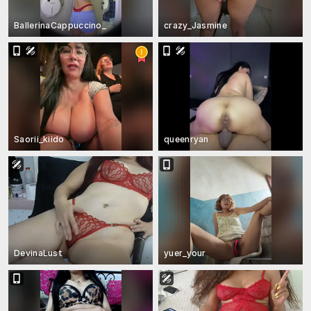
BallerinaCappuccino_
crazy_Jasmine
Saorii_kiido
queenryan
DevinaLust
yuer_your