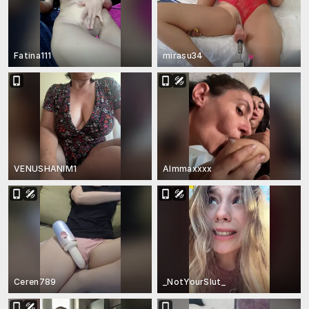
Fatina111
mirasu34
VENUSHANIM1
Almmaxxxx
Ceren789
_NotYourSlut_