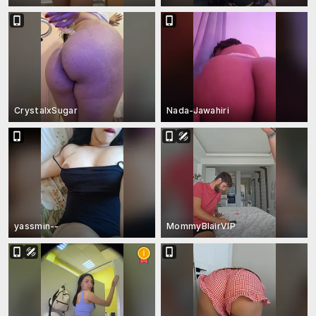
CrystalxSugar
Nada-Jawahiri
yassmin--
MommyBlairVIP