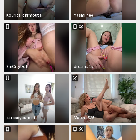
Kourita_chrmouta
Yasmiinee
SinCityDoll
dreams4u
caressyourself
Malena525