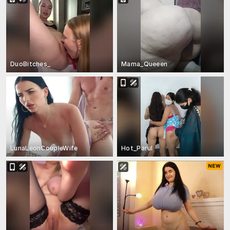
DuoBitches_
Mama_Queeen
LunaLeonCoupleWife
Hot_Parul