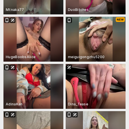
Mtnaka77
DuoBitches_
HugeBoobsAlice
meiguigongzhu5200
AdinaKan
Dina_Tease