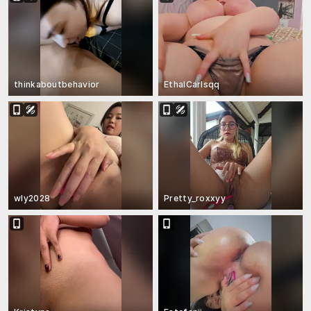
thinkaboutbehavior
EthalCarlsqq
wly2028
Pretty_roxxyy