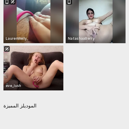
LaurenWelly_
NatashaaBerry
eve_lush
الموديلز المميزة