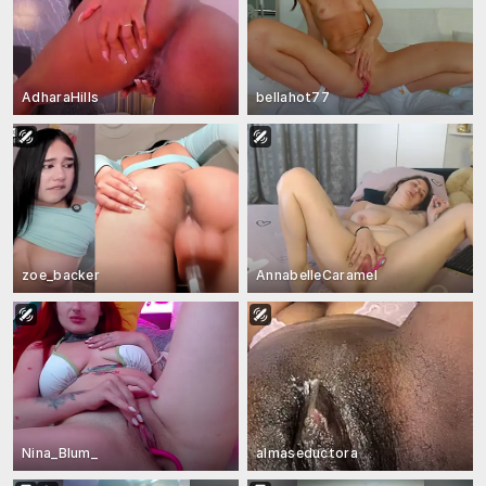
AdharaHills
bellahot77
zoe_backer
AnnabelleCaramel
Nina_Blum_
almaseductora