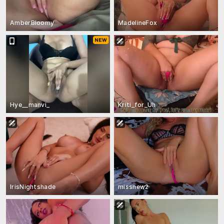
AmberBloomy
MadelineFox
Hye__manvi_
Kriti_for_Uh
IrisNightshade
missnew2