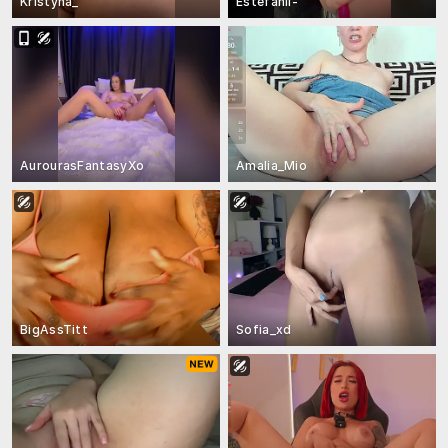
Kristyna_
Estefanii-
AurourasFantasyXo
Amalia_Mio
BigAssTitt
Sofia_xd