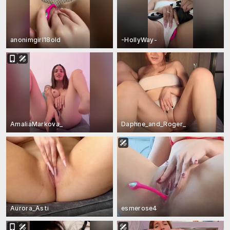
anonimgirl18old
-HollyWay-
AmaliaMarkova_
Daphne_and_Roger_
Aurora_Asti
esmerose4